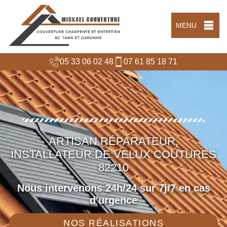
MENU
05 33 06 02 48
07 61 85 18 71
ARTISAN RÉPARATEUR,
INSTALLATEUR DE VELUX COUTURES
82210
Nous intervenons 24h/24 sur 7j/7 en cas
d'urgence
NOS RÉALISATIONS