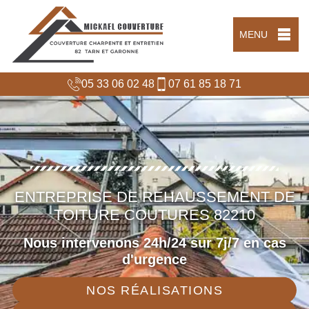
MENU
05 33 06 02 48
07 61 85 18 71
ENTREPRISE DE REHAUSSEMENT DE
TOITURE COUTURES 82210
Nous intervenons 24h/24 sur 7j/7 en cas
d'urgence
NOS RÉALISATIONS