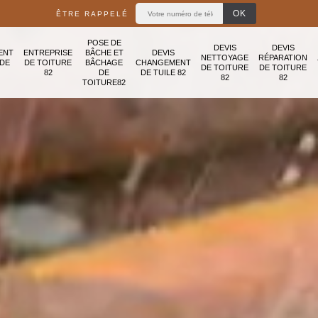
ÊTRE RAPPELÉ
POSE DE
DEVIS
DEVIS
ENT
ENTREPRISE
BÂCHE ET
DEVIS
NETTOYAGE
RÉPARATION
ADE
DE TOITURE
BÂCHAGE
CHANGEMENT
DE TOITURE
DE TOITURE
82
DE
DE TUILE 82
82
82
TOITURE82