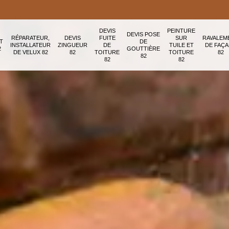
DEVIS
PEINTURE
DEVIS POSE
RÉPARATEUR,
DEVIS
FUITE
SUR
RAVALEM
T
DE
INSTALLATEUR
ZINGUEUR
DE
TUILE ET
DE FAÇ
2
GOUTTIÈRE
DE VELUX 82
82
TOITURE
TOITURE
82
82
82
82