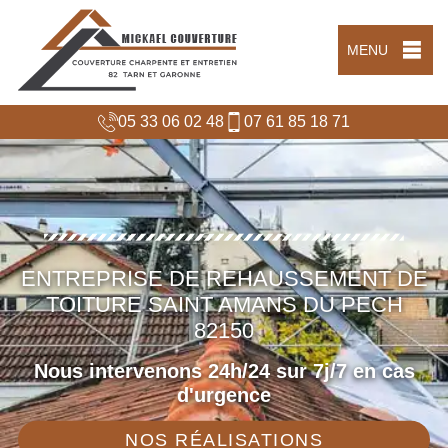
MENU
05 33 06 02 48
07 61 85 18 71
ENTREPRISE DE REHAUSSEMENT DE
TOITURE SAINT AMANS DU PECH
82150
Nous intervenons 24h/24 sur 7j/7 en cas
d'urgence
NOS RÉALISATIONS