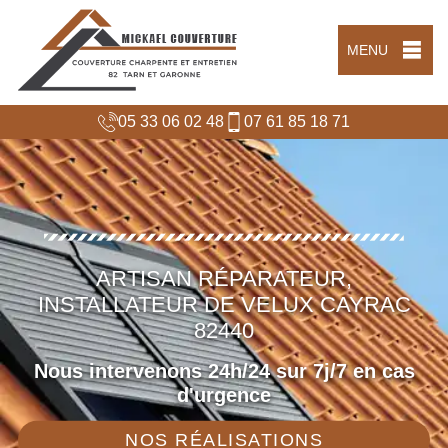
MENU
05 33 06 02 48
07 61 85 18 71
ARTISAN RÉPARATEUR,
INSTALLATEUR DE VELUX CAYRAC
82440
Nous intervenons 24h/24 sur 7j/7 en cas
d'urgence
NOS RÉALISATIONS