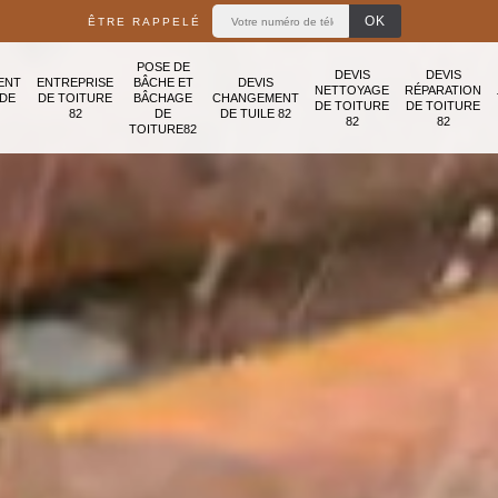
ÊTRE RAPPELÉ
POSE DE
DEVIS
DEVIS
ENT
ENTREPRISE
BÂCHE ET
DEVIS
NETTOYAGE
RÉPARATION
ADE
DE TOITURE
BÂCHAGE
CHANGEMENT
DE TOITURE
DE TOITURE
82
DE
DE TUILE 82
82
82
TOITURE82