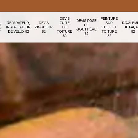
DEVIS
PEINTURE
DEVIS POSE
RÉPARATEUR,
DEVIS
FUITE
SUR
RAVALEM
T
DE
INSTALLATEUR
ZINGUEUR
DE
TUILE ET
DE FAÇ
2
GOUTTIÈRE
DE VELUX 82
82
TOITURE
TOITURE
82
82
82
82