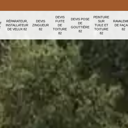
DEVIS
PEINTURE
DEVIS POSE
RÉPARATEUR,
DEVIS
FUITE
SUR
RAVALEM
T
DE
INSTALLATEUR
ZINGUEUR
DE
TUILE ET
DE FAÇ
2
GOUTTIÈRE
DE VELUX 82
82
TOITURE
TOITURE
82
82
82
82