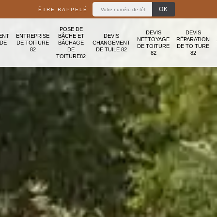
ÊTRE RAPPELÉ
POSE DE
DEVIS
DEVIS
ENT
ENTREPRISE
BÂCHE ET
DEVIS
NETTOYAGE
RÉPARATION
ADE
DE TOITURE
BÂCHAGE
CHANGEMENT
DE TOITURE
DE TOITURE
82
DE
DE TUILE 82
82
82
TOITURE82