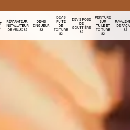
DEVIS
PEINTURE
DEVIS POSE
RÉPARATEUR,
DEVIS
FUITE
SUR
RAVALEM
T
DE
INSTALLATEUR
ZINGUEUR
DE
TUILE ET
DE FAÇ
2
GOUTTIÈRE
DE VELUX 82
82
TOITURE
TOITURE
82
82
82
82