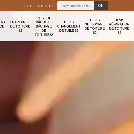
ÊTRE RAPPELÉ
POSE DE
DEVIS
DEVIS
ENT
ENTREPRISE
BÂCHE ET
DEVIS
NETTOYAGE
RÉPARATION
ADE
DE TOITURE
BÂCHAGE
CHANGEMENT
DE TOITURE
DE TOITURE
82
DE
DE TUILE 82
82
82
TOITURE82