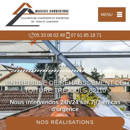
MENU
05 33 06 02 48
07 61 85 18 71
ENTREPRISE DE REHAUSSEMENT DE
TOITURE TREJOULS 82110
Nous intervenons 24h/24 sur 7j/7 en cas
d'urgence
NOS RÉALISATIONS