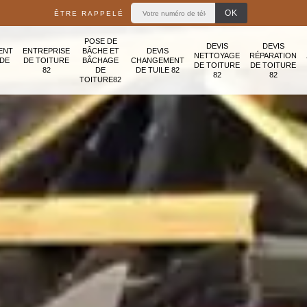
ÊTRE RAPPELÉ
POSE DE
DEVIS
DEVIS
ENT
ENTREPRISE
BÂCHE ET
DEVIS
NETTOYAGE
RÉPARATION
ADE
DE TOITURE
BÂCHAGE
CHANGEMENT
DE TOITURE
DE TOITURE
82
DE
DE TUILE 82
82
82
TOITURE82