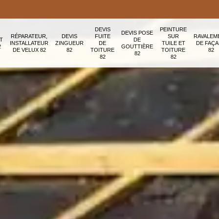
DEVIS
PEINTURE
DEVIS POSE
RÉPARATEUR,
DEVIS
FUITE
SUR
RAVALEM
T
DE
INSTALLATEUR
ZINGUEUR
DE
TUILE ET
DE FAÇ
2
GOUTTIÈRE
DE VELUX 82
82
TOITURE
TOITURE
82
82
82
82