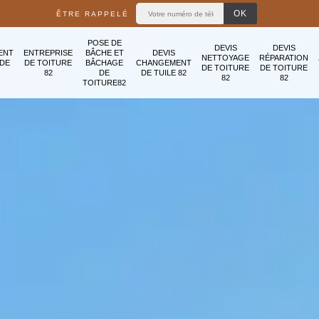
ÊTRE RAPPELÉ
POSE DE
DEVIS
DEVIS
ENT
ENTREPRISE
BÂCHE ET
DEVIS
NETTOYAGE
RÉPARATION
ADE
DE TOITURE
BÂCHAGE
CHANGEMENT
DE TOITURE
DE TOITURE
82
DE
DE TUILE 82
82
82
TOITURE82