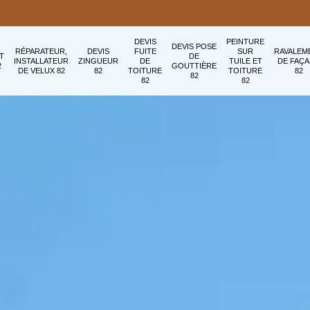
DEVIS
PEINTURE
DEVIS POSE
RÉPARATEUR,
DEVIS
FUITE
SUR
RAVALEM
T
DE
INSTALLATEUR
ZINGUEUR
DE
TUILE ET
DE FAÇ
2
GOUTTIÈRE
DE VELUX 82
82
TOITURE
TOITURE
82
82
82
82