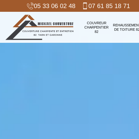
05 33 06 02 48
07 61 85 18 71
COUVREUR
REHAUSSEMEN
CHARPENTIER
DE TOITURE 8
82