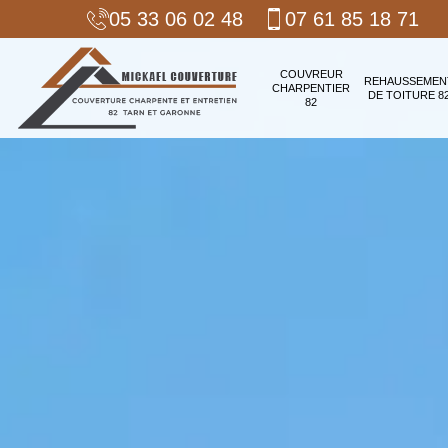
05 33 06 02 48
07 61 85 18 71
COUVREUR
REHAUSSEMEN
CHARPENTIER
DE TOITURE 8
82