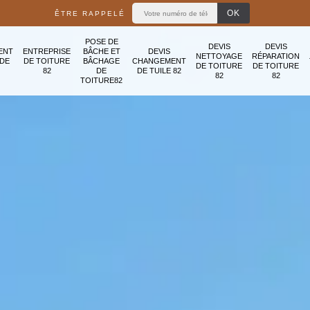
ÊTRE RAPPELÉ
POSE DE
DEVIS
DEVIS
ENT
ENTREPRISE
BÂCHE ET
DEVIS
NETTOYAGE
RÉPARATION
ADE
DE TOITURE
BÂCHAGE
CHANGEMENT
DE TOITURE
DE TOITURE
82
DE
DE TUILE 82
82
82
TOITURE82