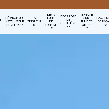
DEVIS
PEINTURE
DEVIS POSE
RÉPARATEUR,
DEVIS
FUITE
SUR
RAVALEM
T
DE
INSTALLATEUR
ZINGUEUR
DE
TUILE ET
DE FAÇ
2
GOUTTIÈRE
DE VELUX 82
82
TOITURE
TOITURE
82
82
82
82