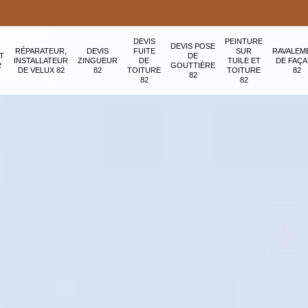
DEVIS
PEINTURE
DEVIS POSE
RÉPARATEUR,
DEVIS
FUITE
SUR
RAVALEM
T
DE
INSTALLATEUR
ZINGUEUR
DE
TUILE ET
DE FAÇ
2
GOUTTIÈRE
DE VELUX 82
82
TOITURE
TOITURE
82
82
82
82