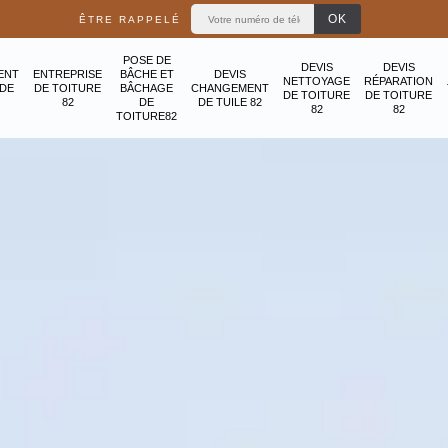
ÊTRE RAPPELÉ
POSE DE
DEVIS
DEVIS
ENT
ENTREPRISE
BÂCHE ET
DEVIS
NETTOYAGE
RÉPARATION
ADE
DE TOITURE
BÂCHAGE
CHANGEMENT
DE TOITURE
DE TOITURE
82
DE
DE TUILE 82
82
82
TOITURE82