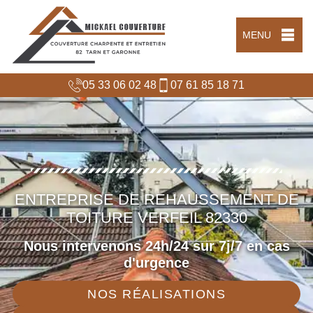
MENU
05 33 06 02 48
07 61 85 18 71
ENTREPRISE DE REHAUSSEMENT DE
TOITURE VERFEIL 82330
Nous intervenons 24h/24 sur 7j/7 en cas
d'urgence
NOS RÉALISATIONS