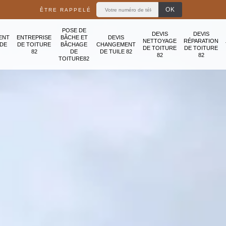
ÊTRE RAPPELÉ
POSE DE
DEVIS
DEVIS
ENT
ENTREPRISE
BÂCHE ET
DEVIS
NETTOYAGE
RÉPARATION
ADE
DE TOITURE
BÂCHAGE
CHANGEMENT
DE TOITURE
DE TOITURE
82
DE
DE TUILE 82
82
82
TOITURE82