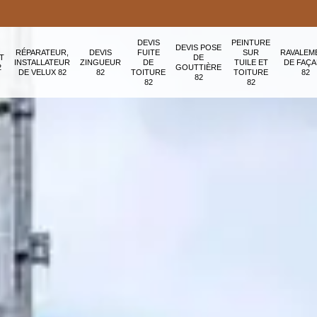
DEVIS
PEINTURE
DEVIS POSE
RÉPARATEUR,
DEVIS
FUITE
SUR
RAVALEM
T
DE
INSTALLATEUR
ZINGUEUR
DE
TUILE ET
DE FAÇ
2
GOUTTIÈRE
DE VELUX 82
82
TOITURE
TOITURE
82
82
82
82