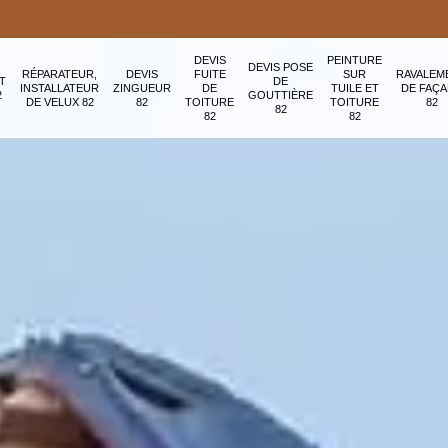
DEVIS
PEINTURE
DEVIS POSE
RÉPARATEUR,
DEVIS
FUITE
SUR
RAVALEM
T
DE
INSTALLATEUR
ZINGUEUR
DE
TUILE ET
DE FAÇ
2
GOUTTIÈRE
DE VELUX 82
82
TOITURE
TOITURE
82
82
82
82