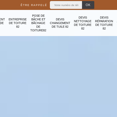
ÊTRE RAPPELÉ
POSE DE
DEVIS
DEVIS
ENT
ENTREPRISE
BÂCHE ET
DEVIS
NETTOYAGE
RÉPARATION
ADE
DE TOITURE
BÂCHAGE
CHANGEMENT
DE TOITURE
DE TOITURE
82
DE
DE TUILE 82
82
82
TOITURE82