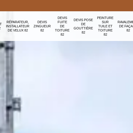
DEVIS
PEINTURE
DEVIS POSE
RÉPARATEUR,
DEVIS
FUITE
SUR
RAVALEM
T
DE
INSTALLATEUR
ZINGUEUR
DE
TUILE ET
DE FAÇ
2
GOUTTIÈRE
DE VELUX 82
82
TOITURE
TOITURE
82
82
82
82