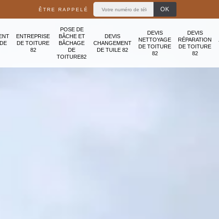
ÊTRE RAPPELÉ
POSE DE
DEVIS
DEVIS
ENT
ENTREPRISE
BÂCHE ET
DEVIS
NETTOYAGE
RÉPARATION
ADE
DE TOITURE
BÂCHAGE
CHANGEMENT
DE TOITURE
DE TOITURE
82
DE
DE TUILE 82
82
82
TOITURE82