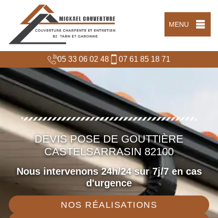
MENU
05 33 06 02 48
07 61 85 18 71
DEVIS POSE DE GOUTTIÈRE
CASTELSARRASIN 82100
Nous intervenons 24h/24 sur 7j/7 en cas
d'urgence
NOS RÉALISATIONS