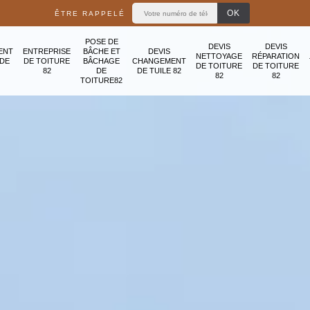
ÊTRE RAPPELÉ
POSE DE
DEVIS
DEVIS
ENT
ENTREPRISE
BÂCHE ET
DEVIS
NETTOYAGE
RÉPARATION
ADE
DE TOITURE
BÂCHAGE
CHANGEMENT
DE TOITURE
DE TOITURE
82
DE
DE TUILE 82
82
82
TOITURE82