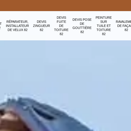
DEVIS
PEINTURE
DEVIS POSE
RÉPARATEUR,
DEVIS
FUITE
SUR
RAVALEM
T
DE
INSTALLATEUR
ZINGUEUR
DE
TUILE ET
DE FAÇ
2
GOUTTIÈRE
DE VELUX 82
82
TOITURE
TOITURE
82
82
82
82