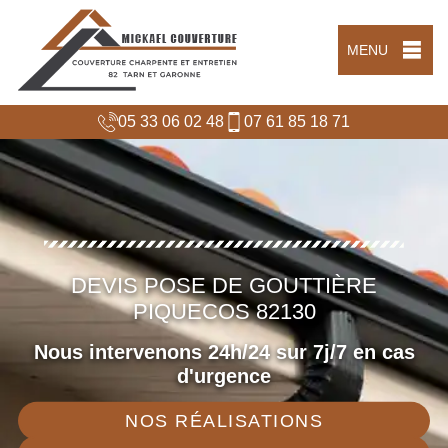
MENU
05 33 06 02 48
07 61 85 18 71
DEVIS POSE DE GOUTTIÈRE
PIQUECOS 82130
Nous intervenons 24h/24 sur 7j/7 en cas
d'urgence
NOS RÉALISATIONS