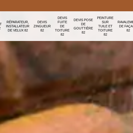
DEVIS
PEINTURE
DEVIS POSE
RÉPARATEUR,
DEVIS
FUITE
SUR
RAVALEM
T
DE
INSTALLATEUR
ZINGUEUR
DE
TUILE ET
DE FAÇ
2
GOUTTIÈRE
DE VELUX 82
82
TOITURE
TOITURE
82
82
82
82