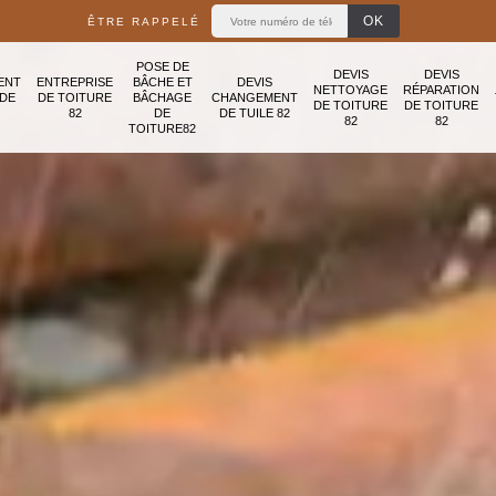
ÊTRE RAPPELÉ
POSE DE
DEVIS
DEVIS
ENT
ENTREPRISE
BÂCHE ET
DEVIS
NETTOYAGE
RÉPARATION
ADE
DE TOITURE
BÂCHAGE
CHANGEMENT
DE TOITURE
DE TOITURE
82
DE
DE TUILE 82
82
82
TOITURE82