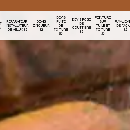
DEVIS
PEINTURE
DEVIS POSE
RÉPARATEUR,
DEVIS
FUITE
SUR
RAVALEM
T
DE
INSTALLATEUR
ZINGUEUR
DE
TUILE ET
DE FAÇ
2
GOUTTIÈRE
DE VELUX 82
82
TOITURE
TOITURE
82
82
82
82