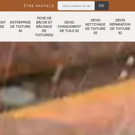
ÊTRE RAPPELÉ
POSE DE
DEVIS
DEVIS
ENT
ENTREPRISE
BÂCHE ET
DEVIS
NETTOYAGE
RÉPARATION
ADE
DE TOITURE
BÂCHAGE
CHANGEMENT
DE TOITURE
DE TOITURE
82
DE
DE TUILE 82
82
82
TOITURE82