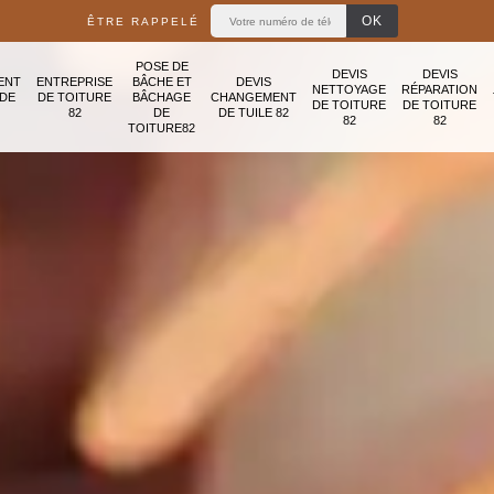
ÊTRE RAPPELÉ
POSE DE
DEVIS
DEVIS
ENT
ENTREPRISE
BÂCHE ET
DEVIS
NETTOYAGE
RÉPARATION
ADE
DE TOITURE
BÂCHAGE
CHANGEMENT
DE TOITURE
DE TOITURE
82
DE
DE TUILE 82
82
82
TOITURE82