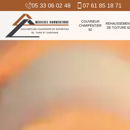
05 33 06 02 48
07 61 85 18 71
COUVREUR
REHAUSSEMEN
CHARPENTIER
DE TOITURE 8
82