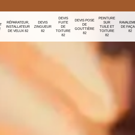
DEVIS
PEINTURE
DEVIS POSE
RÉPARATEUR,
DEVIS
FUITE
SUR
RAVALEM
T
DE
INSTALLATEUR
ZINGUEUR
DE
TUILE ET
DE FAÇ
2
GOUTTIÈRE
DE VELUX 82
82
TOITURE
TOITURE
82
82
82
82