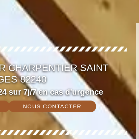
R CHARPENTIER SAINT
ES 82240
4 sur 7j/7 en cas d'urgence
NOUS CONTACTER