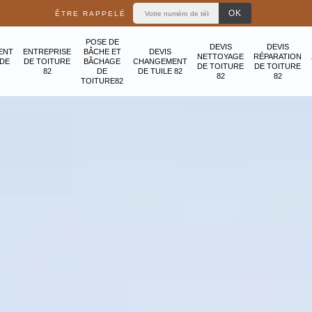
ÊTRE RAPPELÉ
POSE DE
DEVIS
DEVIS
ENT
ENTREPRISE
BÂCHE ET
DEVIS
NETTOYAGE
RÉPARATION
ADE
DE TOITURE
BÂCHAGE
CHANGEMENT
DE TOITURE
DE TOITURE
82
DE
DE TUILE 82
82
82
TOITURE82