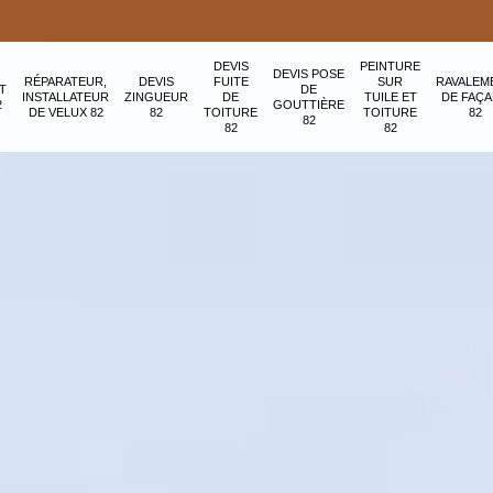
DEVIS
PEINTURE
DEVIS POSE
RÉPARATEUR,
DEVIS
FUITE
SUR
RAVALEM
T
DE
INSTALLATEUR
ZINGUEUR
DE
TUILE ET
DE FAÇ
2
GOUTTIÈRE
DE VELUX 82
82
TOITURE
TOITURE
82
82
82
82