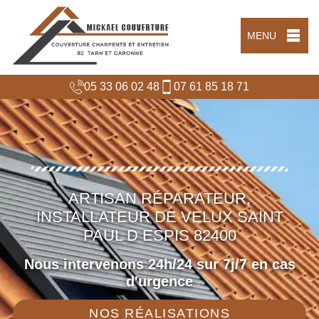
MENU
05 33 06 02 48
07 61 85 18 71
ARTISAN RÉPARATEUR,
INSTALLATEUR DE VELUX SAINT
PAUL D ESPIS 82400
Nous intervenons 24h/24 sur 7j/7 en cas
d'urgence
NOS RÉALISATIONS