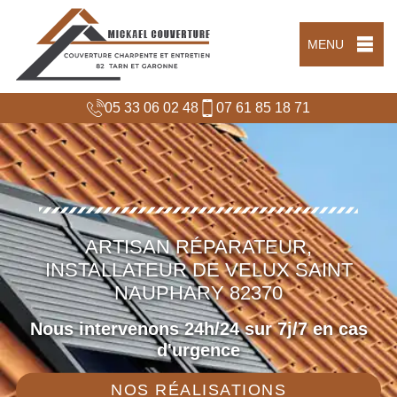
MENU
05 33 06 02 48
07 61 85 18 71
ARTISAN RÉPARATEUR,
INSTALLATEUR DE VELUX SAINT
NAUPHARY 82370
Nous intervenons 24h/24 sur 7j/7 en cas
d'urgence
NOS RÉALISATIONS