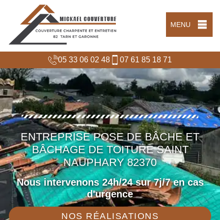
MENU
05 33 06 02 48
07 61 85 18 71
ENTREPRISE POSE DE BÂCHE ET
BÂCHAGE DE TOITURE SAINT
NAUPHARY 82370
Nous intervenons 24h/24 sur 7j/7 en cas
d'urgence
NOS RÉALISATIONS