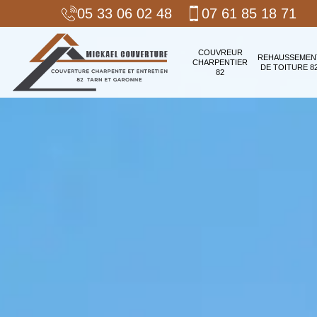
05 33 06 02 48
07 61 85 18 71
COUVREUR
REHAUSSEMEN
CHARPENTIER
DE TOITURE 8
82