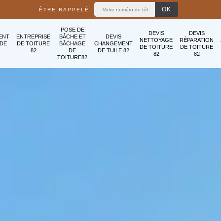
ÊTRE RAPPELÉ
POSE DE
DEVIS
DEVIS
ENT
ENTREPRISE
BÂCHE ET
DEVIS
NETTOYAGE
RÉPARATION
ADE
DE TOITURE
BÂCHAGE
CHANGEMENT
DE TOITURE
DE TOITURE
82
DE
DE TUILE 82
82
82
TOITURE82