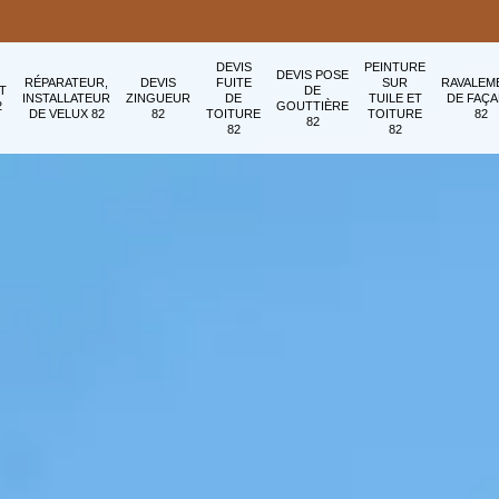
DEVIS
PEINTURE
DEVIS POSE
RÉPARATEUR,
DEVIS
FUITE
SUR
RAVALEM
T
DE
INSTALLATEUR
ZINGUEUR
DE
TUILE ET
DE FAÇ
2
GOUTTIÈRE
DE VELUX 82
82
TOITURE
TOITURE
82
82
82
82