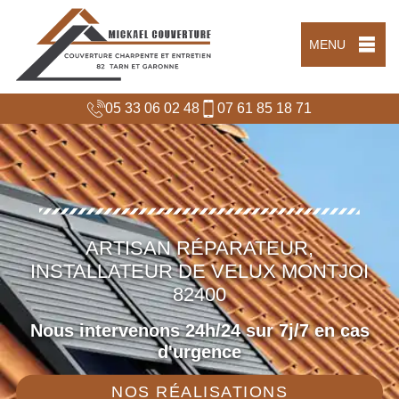
MENU
05 33 06 02 48
07 61 85 18 71
ARTISAN RÉPARATEUR,
INSTALLATEUR DE VELUX MONTJOI
82400
Nous intervenons 24h/24 sur 7j/7 en cas
d'urgence
NOS RÉALISATIONS