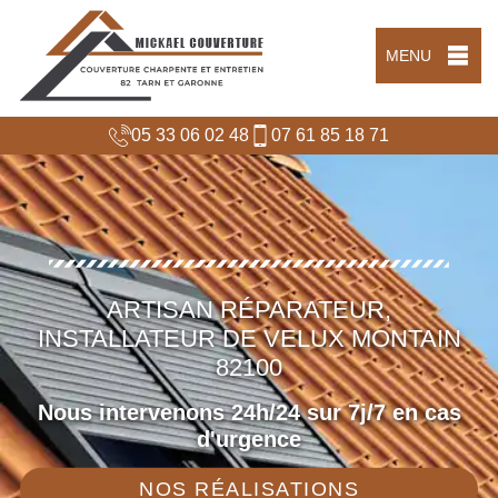
MENU
05 33 06 02 48
07 61 85 18 71
ARTISAN RÉPARATEUR,
INSTALLATEUR DE VELUX MONTAIN
82100
Nous intervenons 24h/24 sur 7j/7 en cas
d'urgence
NOS RÉALISATIONS