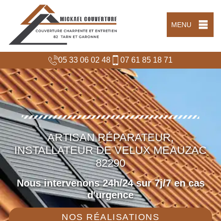
MENU
05 33 06 02 48
07 61 85 18 71
ARTISAN RÉPARATEUR,
INSTALLATEUR DE VELUX MEAUZAC
82290
Nous intervenons 24h/24 sur 7j/7 en cas
d'urgence
NOS RÉALISATIONS