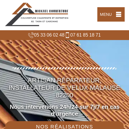
MENU
05 33 06 02 48
07 61 85 18 71
ARTISAN RÉPARATEUR,
INSTALLATEUR DE VELUX MALAUSE
82200
Nous intervenons 24h/24 sur 7j/7 en cas
d'urgence
NOS RÉALISATIONS