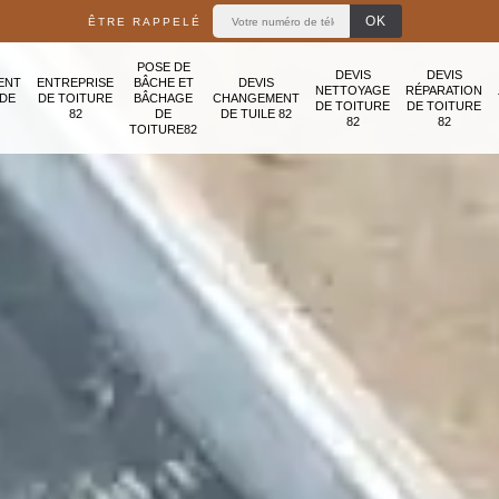
ÊTRE RAPPELÉ
POSE DE
DEVIS
DEVIS
ENT
ENTREPRISE
BÂCHE ET
DEVIS
NETTOYAGE
RÉPARATION
ADE
DE TOITURE
BÂCHAGE
CHANGEMENT
DE TOITURE
DE TOITURE
82
DE
DE TUILE 82
82
82
TOITURE82