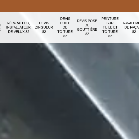
DEVIS
PEINTURE
DEVIS POSE
RÉPARATEUR,
DEVIS
FUITE
SUR
RAVALEM
T
DE
INSTALLATEUR
ZINGUEUR
DE
TUILE ET
DE FAÇ
2
GOUTTIÈRE
DE VELUX 82
82
TOITURE
TOITURE
82
82
82
82