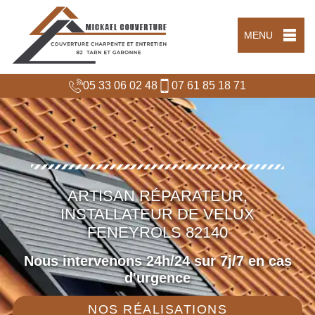
MENU
05 33 06 02 48
07 61 85 18 71
ARTISAN RÉPARATEUR,
INSTALLATEUR DE VELUX
FENEYROLS 82140
Nous intervenons 24h/24 sur 7j/7 en cas
d'urgence
NOS RÉALISATIONS