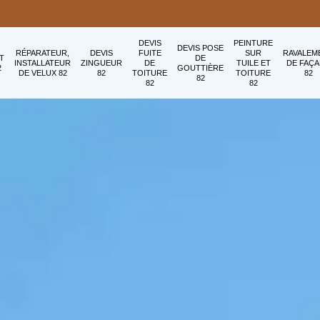
DEVIS
PEINTURE
DEVIS POSE
RÉPARATEUR,
DEVIS
FUITE
SUR
RAVALEM
T
DE
INSTALLATEUR
ZINGUEUR
DE
TUILE ET
DE FAÇ
2
GOUTTIÈRE
DE VELUX 82
82
TOITURE
TOITURE
82
82
82
82