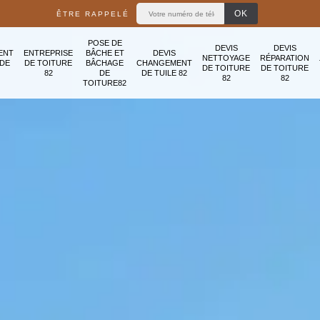
ÊTRE RAPPELÉ
POSE DE
DEVIS
DEVIS
ENT
ENTREPRISE
BÂCHE ET
DEVIS
NETTOYAGE
RÉPARATION
ADE
DE TOITURE
BÂCHAGE
CHANGEMENT
DE TOITURE
DE TOITURE
82
DE
DE TUILE 82
82
82
TOITURE82