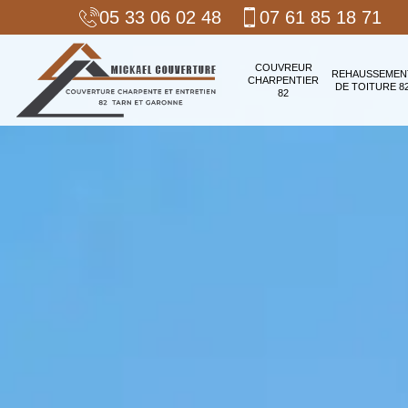
05 33 06 02 48
07 61 85 18 71
COUVREUR
REHAUSSEMEN
CHARPENTIER
DE TOITURE 8
82