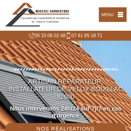
MENU
05 33 06 02 48
07 61 85 18 71
ARTISAN RÉPARATEUR,
INSTALLATEUR DE VELUX BOUILLAC
82600
Nous intervenons 24h/24 sur 7j/7 en cas
d'urgence
NOS RÉALISATIONS