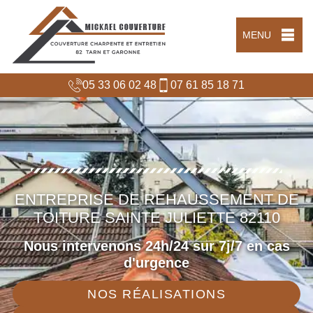
MENU
05 33 06 02 48
07 61 85 18 71
ENTREPRISE DE REHAUSSEMENT DE
TOITURE SAINTE JULIETTE 82110
Nous intervenons 24h/24 sur 7j/7 en cas
d'urgence
NOS RÉALISATIONS