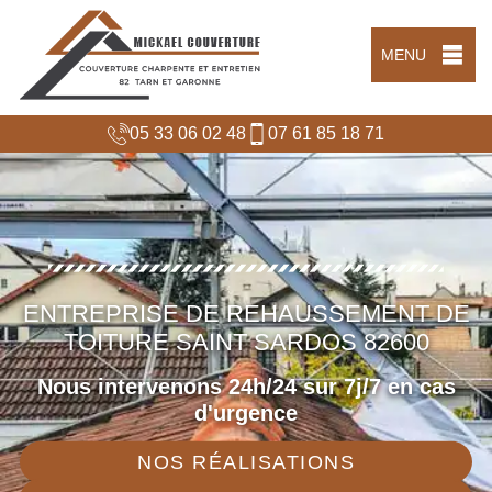
MENU
05 33 06 02 48
07 61 85 18 71
ENTREPRISE DE REHAUSSEMENT DE
TOITURE SAINT SARDOS 82600
Nous intervenons 24h/24 sur 7j/7 en cas
d'urgence
NOS RÉALISATIONS