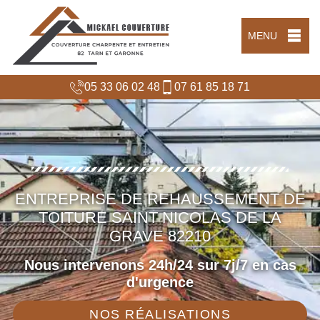
MENU
05 33 06 02 48
07 61 85 18 71
ENTREPRISE DE REHAUSSEMENT DE
TOITURE SAINT NICOLAS DE LA
GRAVE 82210
Nous intervenons 24h/24 sur 7j/7 en cas
d'urgence
NOS RÉALISATIONS