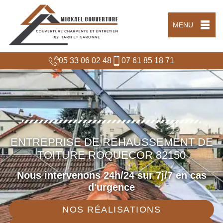
MENU
05 33 06 02 48
07 61 85 18 71
ENTREPRISE DE REHAUSSEMENT DE
TOITURE ROQUECOR 82150
Nous intervenons 24h/24 sur 7j/7 en cas
d'urgence
NOS RÉALISATIONS