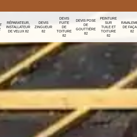
DEVIS
PEINTURE
DEVIS POSE
RÉPARATEUR,
DEVIS
FUITE
SUR
RAVALEM
T
DE
INSTALLATEUR
ZINGUEUR
DE
TUILE ET
DE FAÇ
2
GOUTTIÈRE
DE VELUX 82
82
TOITURE
TOITURE
82
82
82
82