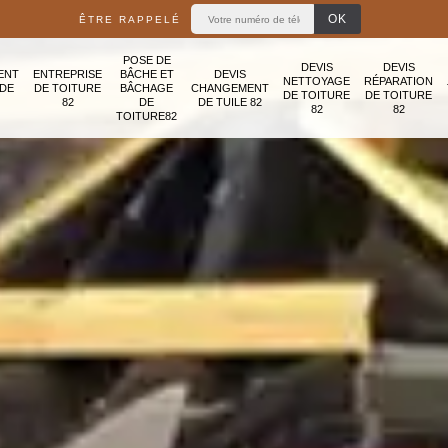
ÊTRE RAPPELÉ
POSE DE
DEVIS
DEVIS
ENT
ENTREPRISE
BÂCHE ET
DEVIS
NETTOYAGE
RÉPARATION
ADE
DE TOITURE
BÂCHAGE
CHANGEMENT
DE TOITURE
DE TOITURE
82
DE
DE TUILE 82
82
82
TOITURE82