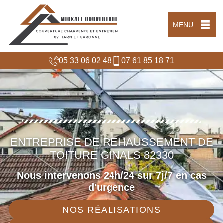
MENU
05 33 06 02 48
07 61 85 18 71
ENTREPRISE DE REHAUSSEMENT DE
TOITURE GINALS 82330
Nous intervenons 24h/24 sur 7j/7 en cas
d'urgence
NOS RÉALISATIONS