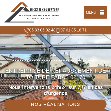
MENU
05 33 06 02 48
07 61 85 18 71
ENTREPRISE DE REHAUSSEMENT DE
TOITURE FABAS 82170
Nous intervenons 24h/24 sur 7j/7 en cas
d'urgence
NOS RÉALISATIONS