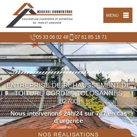
MENU
05 33 06 02 48
07 61 85 18 71
ENTREPRISE DE REHAUSSEMENT DE
TOITURE CORDES TOLOSANNES
82700
Nous intervenons 24h/24 sur 7j/7 en cas
d'urgence
NOS RÉALISATIONS