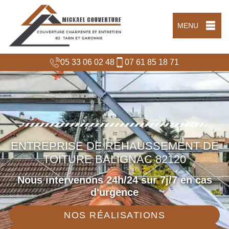
MENU
05 33 06 02 48
07 61 85 18 71
ENTREPRISE DE REHAUSSEMENT DE
TOITURE BALIGNAC 82120
Nous intervenons 24h/24 sur 7j/7 en cas
d'urgence
NOS RÉALISATIONS