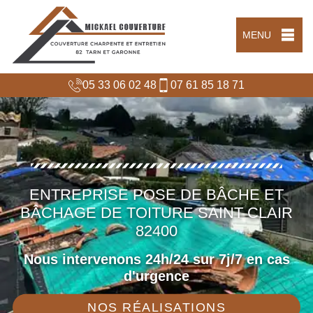
MENU
05 33 06 02 48
07 61 85 18 71
ENTREPRISE POSE DE BÂCHE ET
BÂCHAGE DE TOITURE SAINT CLAIR
82400
Nous intervenons 24h/24 sur 7j/7 en cas
d'urgence
NOS RÉALISATIONS