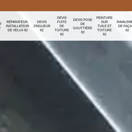
DEVIS
PEINTURE
DEVIS POSE
RÉPARATEUR,
DEVIS
FUITE
SUR
RAVALEM
T
DE
INSTALLATEUR
ZINGUEUR
DE
TUILE ET
DE FAÇ
2
GOUTTIÈRE
DE VELUX 82
82
TOITURE
TOITURE
82
82
82
82