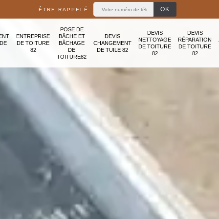
ÊTRE RAPPELÉ
POSE DE
DEVIS
DEVIS
ENT
ENTREPRISE
BÂCHE ET
DEVIS
NETTOYAGE
RÉPARATION
ADE
DE TOITURE
BÂCHAGE
CHANGEMENT
DE TOITURE
DE TOITURE
82
DE
DE TUILE 82
82
82
TOITURE82