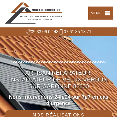
MENU
05 33 06 02 48
07 61 85 18 71
ARTISAN RÉPARATEUR,
INSTALLATEUR DE VELUX VERDUN
SUR GARONNE 82600
Nous intervenons 24h/24 sur 7j/7 en cas
d'urgence
NOS RÉALISATIONS