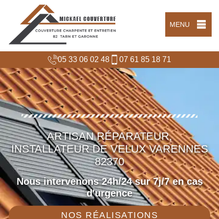
MENU
05 33 06 02 48
07 61 85 18 71
ARTISAN RÉPARATEUR,
INSTALLATEUR DE VELUX VARENNES
82370
Nous intervenons 24h/24 sur 7j/7 en cas
d'urgence
NOS RÉALISATIONS