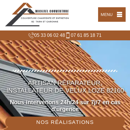
MENU
05 33 06 02 48
07 61 85 18 71
ARTISAN RÉPARATEUR,
INSTALLATEUR DE VELUX LOZE 82160
Nous intervenons 24h/24 sur 7j/7 en cas
d'urgence
NOS RÉALISATIONS